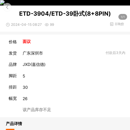
ETD-3904/ETD-39卧式(8+8PIN)
1/1
0询价
2024-04-15 08:27
99
价格
面议
发货
广东深圳市
付款后3天内
品牌
JXD(嘉信德)
脚距
5
排距
30
幅宽
26
该产品库存不足
产品详情