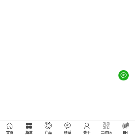
首页
频道
产品
联系
关于
二维码
EN