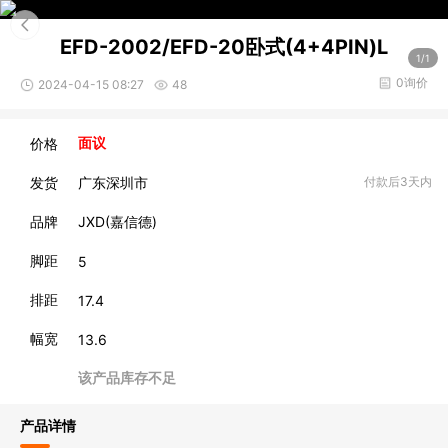
EFD-2002/EFD-20卧式(4+4PIN)L
1/1
0询价
2024-04-15 08:27
48
价格
面议
发货
广东深圳市
付款后3天内
品牌
JXD(嘉信德)
脚距
5
排距
17.4
幅宽
13.6
该产品库存不足
产品详情